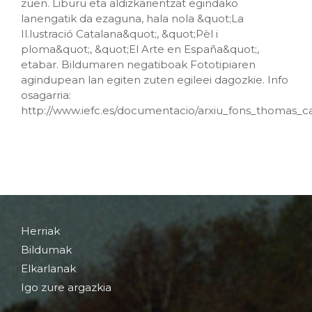
zuen. Liburu eta aldizkarientzat egindako
lanengatik da ezaguna, hala nola &quot;La
Il.lustració Catalana&quot;, &quot;Pèl i
ploma&quot;, &quot;El Arte en España&quot;,
etabar. Bildumaren negatiboak Fototipiaren
agindupean lan egiten zuten egileei dagozkie. Info
osagarria:
http://www.iefc.es/documentacio/arxiu_fons_thomas_c
Herriak
Bildumak
Elkarlanak
Igo zure argazkia