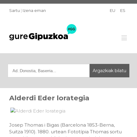
Sartu
|
Izena eman
EU
ES
Alderdi Eder lorategia
Josep Thomas i Bigas (Barcelona 1853-Berna,
Suitza 1910). 1880. urtean Fototípia Thomas sortu