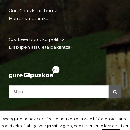
GureGipuzkoari buruz
Harremanetarako
Cookieei buruzko politika
Erabilpen arau eta baldintzak
Webgune honek cookieak erabiltzen ditu zure bisitaren kalitatea
hobetzeko. Nabigatzen jarraituz gero, cookie-en erabilera onartzen