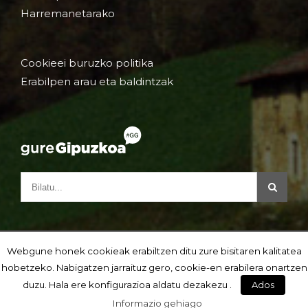
Harremanetarako
Cookieei buruzko politika
Erabilpen arau eta baldintzak
Webgune honek cookieak erabiltzen ditu zure bisitaren kalitatea
hobetzeko. Nabigatzen jarraituz gero, cookie-en erabilera onartzen
duzu. Hala ere konfigurazioa aldatu dezakezu .
Ados
Informazio gehiago