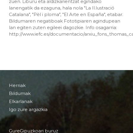
zuen. Liburu eta aldizkarientzat egindako
lanengatik da ezaguna, hala nola "La Il.lustració
Catalana", "Pèl i ploma", "El Arte en España", etabar.
Bildumaren negatiboak Fototipiaren agindupean
lan egiten zuten egileei dagozkie. Info osagarria:
http://www.iefc.es/documentacio/arxiu_fons_thomas_c
Herriak
Bildumak
Elkarlanak
Igo zure argazkia
GureGipuzkoari buruz