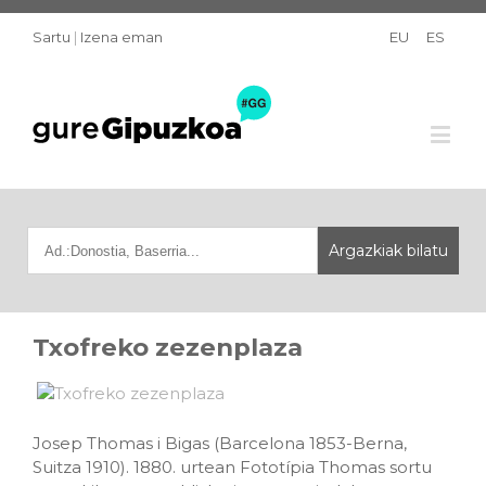
Sartu
|
Izena eman
EU
ES
Txofreko zezenplaza
Josep Thomas i Bigas (Barcelona 1853-Berna,
Suitza 1910). 1880. urtean Fototípia Thomas sortu