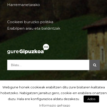
Harremanetarako
Cookieei buruzko politika
Erabilpen arau eta baldintzak
Webgune honek cookieak erabiltzen ditu zure bisitaren kalitatea
hobetzeko. Nabigatzen jarraituz gero, cookie-en erabilera onartzen
duzu. Hala ere konfigurazioa aldatu dezakezu .
Ados
Informazio gehiago