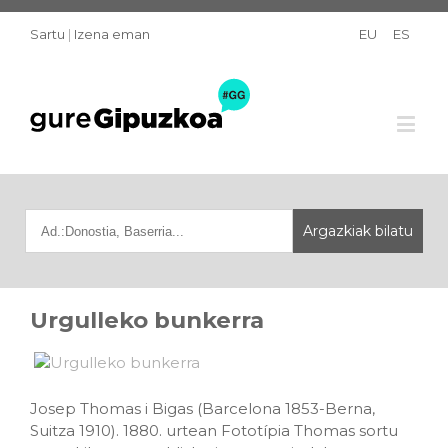
Sartu
|
Izena eman
EU
ES
Urgulleko bunkerra
Josep Thomas i Bigas (Barcelona 1853-Berna,
Suitza 1910). 1880. urtean Fototípia Thomas sortu