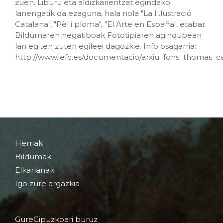
zuen. Liburu eta aldizkarientzat egindako
lanengatik da ezaguna, hala nola "La Il.lustració
Catalana", "Pèl i ploma", "El Arte en España", etabar.
Bildumaren negatiboak Fototipiaren agindupean
lan egiten zuten egileei dagozkie. Info osagarria:
http://www.iefc.es/documentacio/arxiu_fons_thomas_c
Herriak
Bildumak
Elkarlanak
Igo zure argazkia
GureGipuzkoari buruz