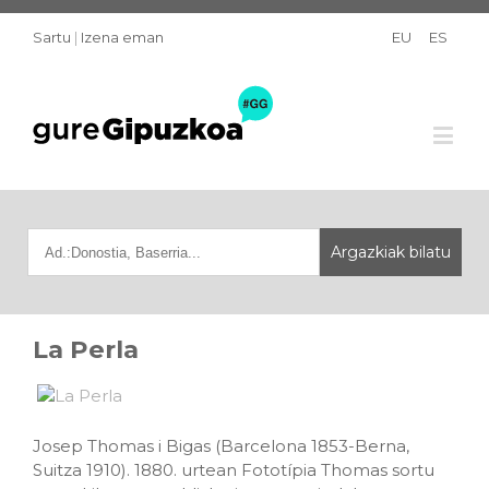
Sartu
|
Izena eman
EU
ES
La Perla
Josep Thomas i Bigas (Barcelona 1853-Berna,
Suitza 1910). 1880. urtean Fototípia Thomas sortu