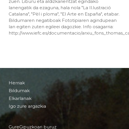
zuen. Liburu eta aldizkarientzat egindako
lanengatik da ezaguna, hala nola "La Il.lustració
Catalana", "Pèl i ploma", "El Arte en España", etabar.
Bildumaren negatiboak Fototipiaren agindupean
lan egiten zuten egileei dagozkie. Info osagarria:
http://www.iefc.es/documentacio/arxiu_fons_thomas_c
Herriak
Bildumak
Elkarlanak
Igo zure argazkia
GureGipuzkoari buruz