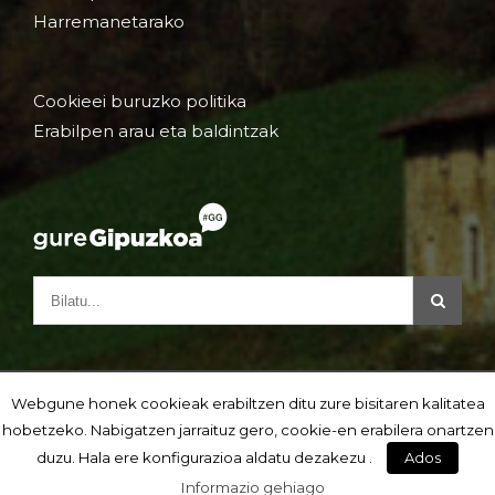
Harremanetarako
Cookieei buruzko politika
Erabilpen arau eta baldintzak
Webgune honek cookieak erabiltzen ditu zure bisitaren kalitatea
hobetzeko. Nabigatzen jarraituz gero, cookie-en erabilera onartzen
duzu. Hala ere konfigurazioa aldatu dezakezu .
Ados
Informazio gehiago