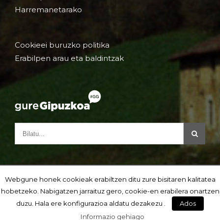
Harremanetarako
Cookieei buruzko politika
Erabilpen arau eta baldintzak
Webgune honek cookieak erabiltzen ditu zure bisitaren kalitatea
hobetzeko. Nabigatzen jarraituz gero, cookie-en erabilera onartzen
duzu. Hala ere konfigurazioa aldatu dezakezu .
Ados
Informazio gehiago