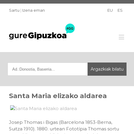
Sartu
|
Izena eman
EU
ES
Santa Maria elizako aldarea
Josep Thomas i Bigas (Barcelona 1853-Berna,
Suitza 1910). 1880. urtean Fototípia Thomas sortu