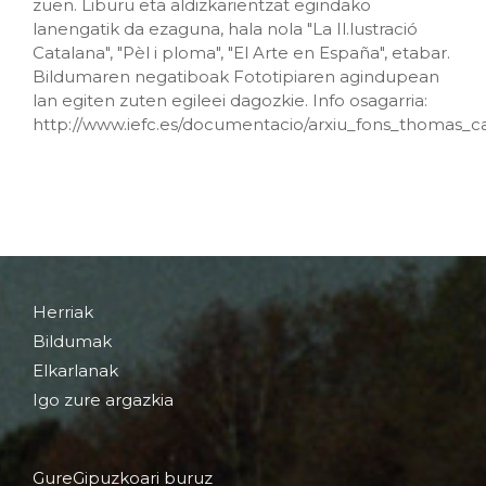
zuen. Liburu eta aldizkarientzat egindako
lanengatik da ezaguna, hala nola "La Il.lustració
Catalana", "Pèl i ploma", "El Arte en España", etabar.
Bildumaren negatiboak Fototipiaren agindupean
lan egiten zuten egileei dagozkie. Info osagarria:
http://www.iefc.es/documentacio/arxiu_fons_thomas_c
Herriak
Bildumak
Elkarlanak
Igo zure argazkia
GureGipuzkoari buruz