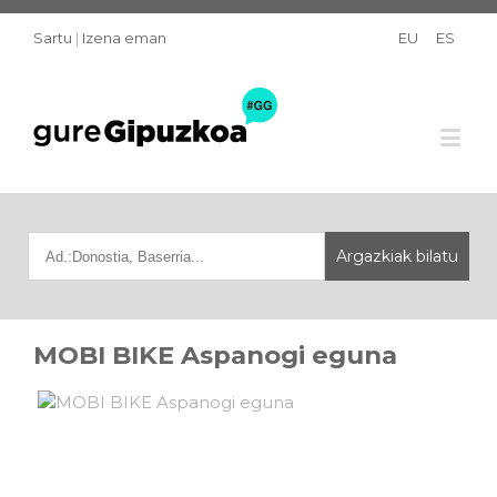
Sartu
|
Izena eman
EU
ES
MOBI BIKE Aspanogi eguna