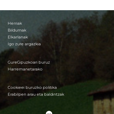
Herriak
Bildumak
Elkarlanak
Igo zure argazkia
GureGipuzkoari buruz
Harremanetarako
Cookieei buruzko politika
Erabilpen arau eta baldintzak