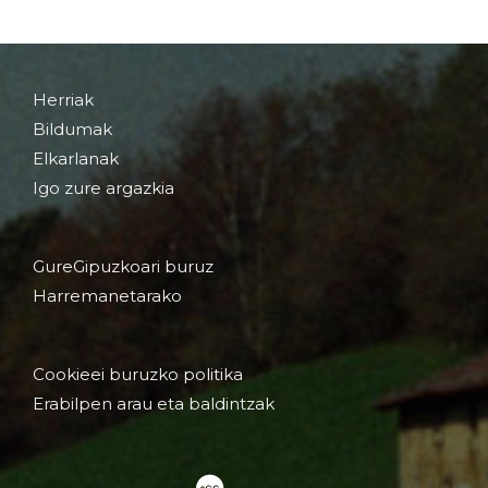
Herriak
Bildumak
Elkarlanak
Igo zure argazkia
GureGipuzkoari buruz
Harremanetarako
Cookieei buruzko politika
Erabilpen arau eta baldintzak