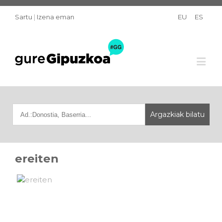
Sartu
|
Izena eman
EU
ES
ereiten