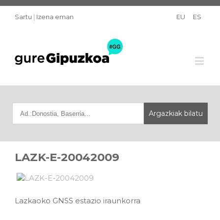
Sartu
|
Izena eman
EU
ES
LAZK-E-20042009
Lazkaoko GNSS estazio iraunkorra