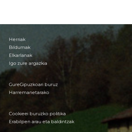
Herriak
Bildumak
Elkarlanak
Igo zure argazkia
GureGipuzkoari buruz
Harremanetarako
Cookieei buruzko politika
Erabilpen arau eta baldintzak