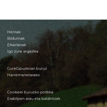
Herriak
Bildumak
Elkarlanak
Igo zure argazkia
GureGipuzkoari buruz
Harremanetarako
Cookieei buruzko politika
Erabilpen arau eta baldintzak