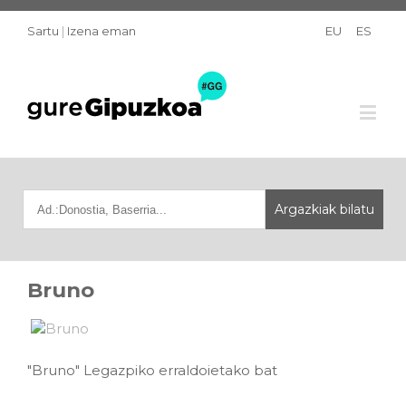
Sartu
|
Izena eman
EU
ES
Bruno
"Bruno" Legazpiko erraldoietako bat