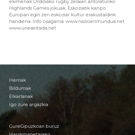
ekimenak Ordiziako rugby zelaian antolaturiko
Highlands Games jokuak, Eskoziatik kanpo
Europan egin zen eskoziar kultur erakustaldirik
handiena. Info osagarria: www.nazioenmundua.net
www.uneairitsida.net
Herriak
Bildumak
Elkarlanak
Igo zure argazkia
GureGipuzkoari buruz
Harremanetarako