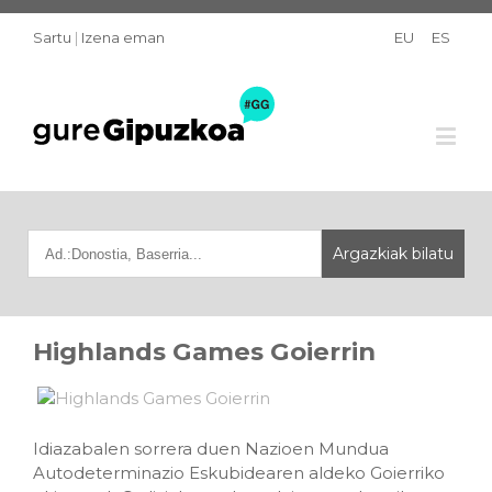
Sartu
|
Izena eman
EU
ES
Highlands Games Goierrin
Idiazabalen sorrera duen Nazioen Mundua
Autodeterminazio Eskubidearen aldeko Goierriko