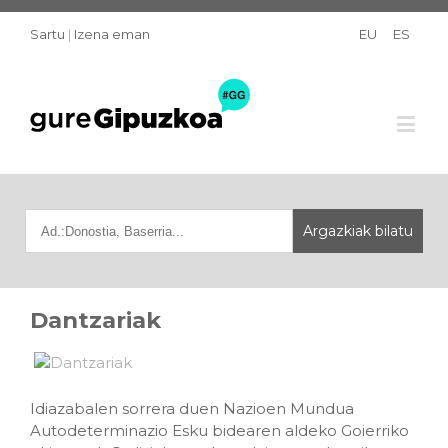
Sartu
|
Izena eman
EU
ES
Dantzariak
Idiazabalen sorrera duen Nazioen Mundua
Autodeterminazio Esku bidearen aldeko Goierriko