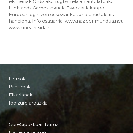
ekimenak Ordiziako rugby zelaian antolaturiko
Highlands Games jokuak, Eskoziatik kanpo
Europan egin zen eskoziar kultur erakustaldirik
handiena. Info osagarria: www.nazioenmundua.net
www.uneairitsida.net
Herriak
Bildumak
Elkarlanak
Igo zure argazkia
GureGipuzkoari buruz
Harremanetarako