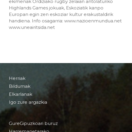
ekimenak Ordiziako rugby zelaian antolaturiko
Highlands Games jokuak, Eskoziatik kanpo
Europan egin zen eskoziar kultur erakustaldirik
handiena. Info osagarria: www.nazioenmundua.net
www.uneairitsida.net
Herriak
Bildumak
Elkarlanak
Igo zure argazkia
GureGipuzkoari buruz
Harremanetarako