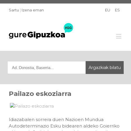
Sartu
|
Izena eman
EU
ES
Pailazo eskoziarra
Idiazabalen sorrera duen Nazioen Mundua
Autodeterminazio Esku bidearen aldeko Goierriko