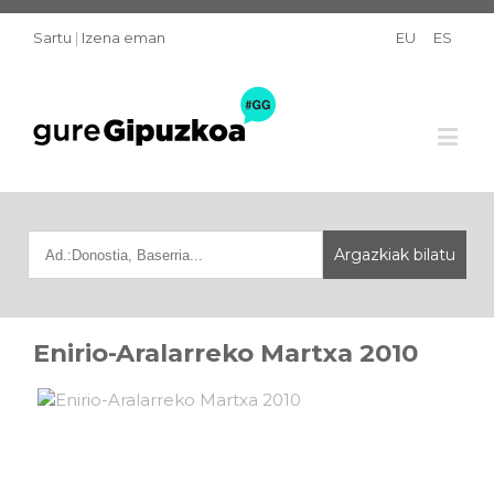
Sartu
|
Izena eman
EU
ES
Enirio-Aralarreko Martxa 2010