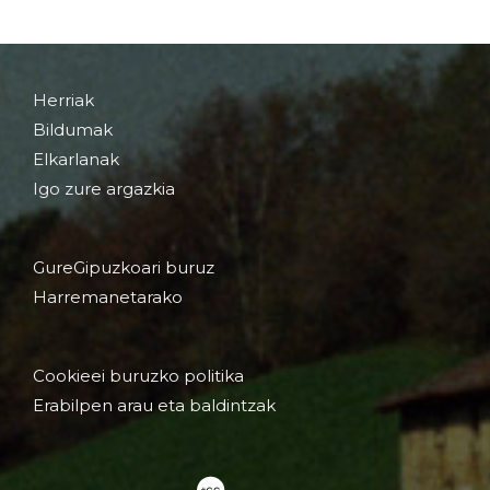
Herriak
Bildumak
Elkarlanak
Igo zure argazkia
GureGipuzkoari buruz
Harremanetarako
Cookieei buruzko politika
Erabilpen arau eta baldintzak