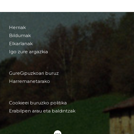
Herriak
Bildumak
Elkarlanak
Igo zure argazkia
GureGipuzkoari buruz
Harremanetarako
Cookieei buruzko politika
Erabilpen arau eta baldintzak