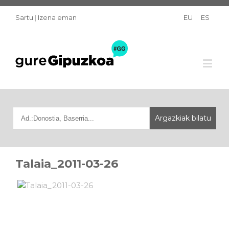
Sartu
|
Izena eman
EU
ES
Talaia_2011-03-26