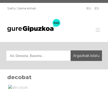
Sartu
|
Izena eman
EU
ES
decobat