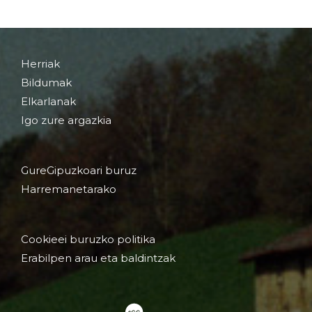
Herriak
Bildumak
Elkarlanak
Igo zure argazkia
GureGipuzkoari buruz
Harremanetarako
Cookieei buruzko politika
Erabilpen arau eta baldintzak