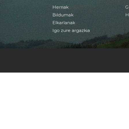
Herriak
G
Bildumak
H
Elkarlanak
Igo zure argazkia