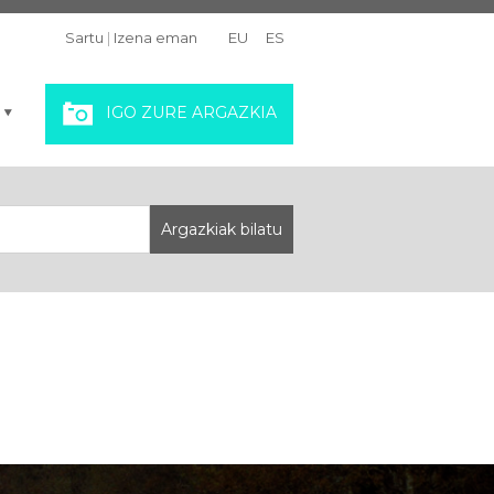
Sartu
|
Izena eman
EU
ES
IGO ZURE ARGAZKIA