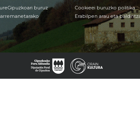
ureGipuzkoari buruz
Cookieei buruzko politika
arremanetarako
Erabilpen arau eta baldintz