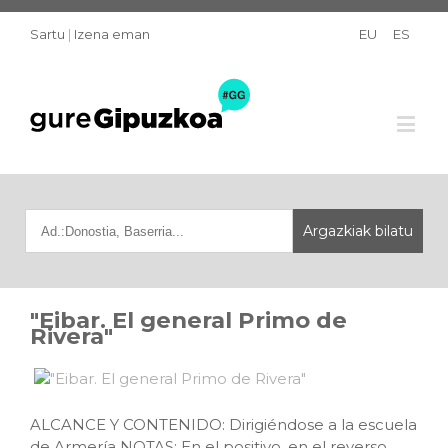
Sartu
|
Izena eman
EU
ES
"Eibar. El general Primo de
Rivera"
ALCANCE Y CONTENIDO: Dirigiéndose a la escuela
de Armería NOTAS: En el positivo, en el reverso,