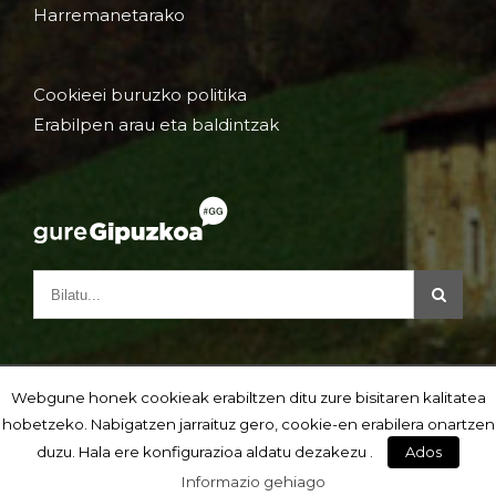
Harremanetarako
Cookieei buruzko politika
Erabilpen arau eta baldintzak
Webgune honek cookieak erabiltzen ditu zure bisitaren kalitatea
hobetzeko. Nabigatzen jarraituz gero, cookie-en erabilera onartzen
duzu. Hala ere konfigurazioa aldatu dezakezu .
Ados
Informazio gehiago