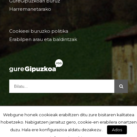
GureGipuzkoari buruz
Harremanetarako
Cookieei buruzko politika
Erabilpen arau eta baldintzak
Webgune honek cookieak erabiltzen ditu zure bisitaren kalitatea
hobetzeko. Nabigatzen jarraituz gero, cookie-en erabilera onartzen
duzu. Hala ere konfigurazioa aldatu dezakezu .
Ados