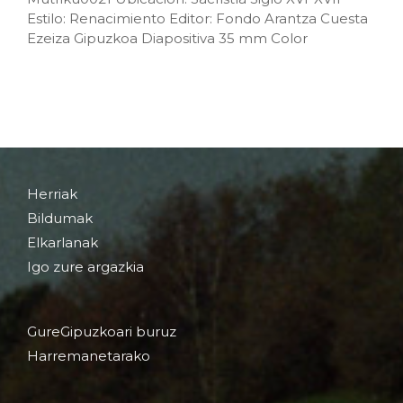
Estilo: Renacimiento Editor: Fondo Arantza Cuesta
Ezeiza Gipuzkoa Diapositiva 35 mm Color
Herriak
Bildumak
Elkarlanak
Igo zure argazkia
GureGipuzkoari buruz
Harremanetarako