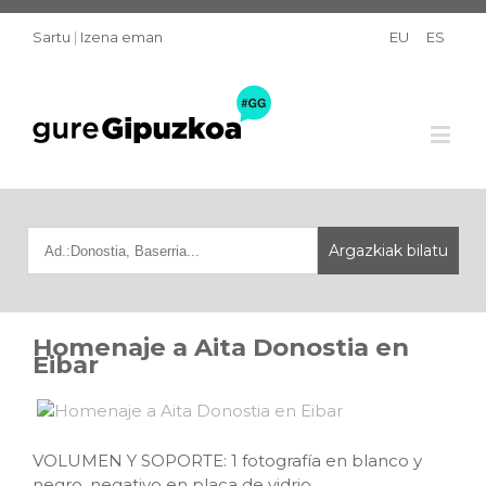
Sartu
|
Izena eman
EU
ES
Homenaje a Aita Donostia en
Eibar
VOLUMEN Y SOPORTE: 1 fotografía en blanco y
negro, negativo en placa de vidrio