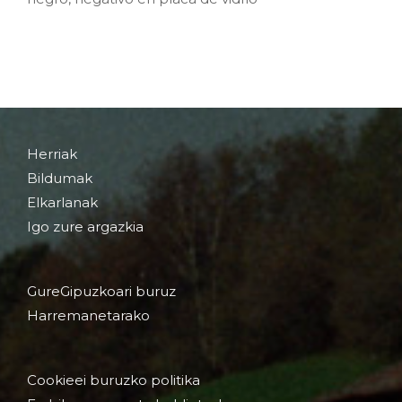
Herriak
Bildumak
Elkarlanak
Igo zure argazkia
GureGipuzkoari buruz
Harremanetarako
Cookieei buruzko politika