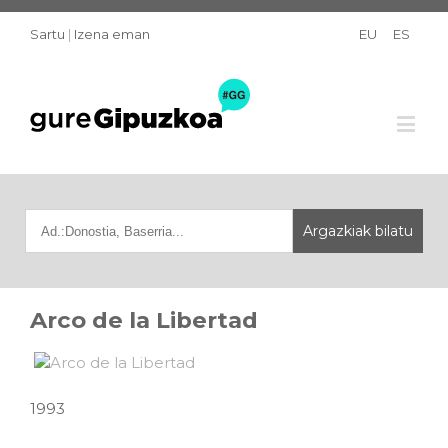
Sartu
|
Izena eman
EU
ES
Arco de la Libertad
1993