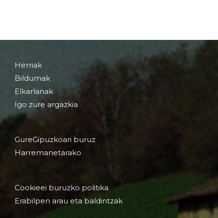
Herriak
Bildumak
Elkarlanak
Igo zure argazkia
GureGipuzkoari buruz
Harremanetarako
Cookieei buruzko politika
Erabilpen arau eta baldintzak