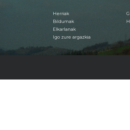
Herriak
G
Bildumak
H
Elkarlanak
Igo zure argazkia