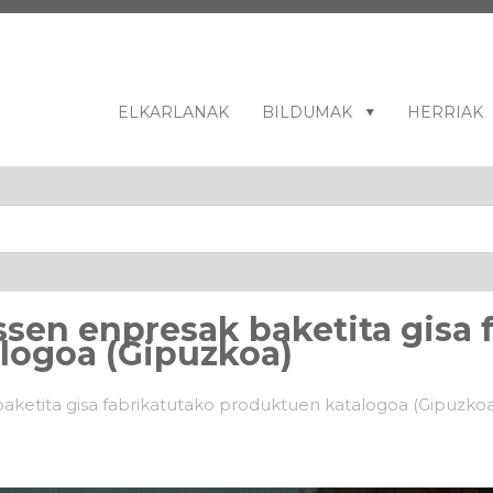
ELKARLANAK
BILDUMAK
HERRIAK
ssen enpresak baketita gisa 
logoa (Gipuzkoa)