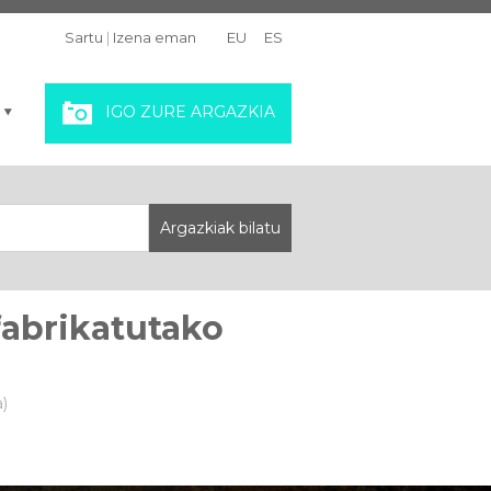
Sartu
|
Izena eman
EU
ES
IGO ZURE ARGAZKIA
fabrikatutako