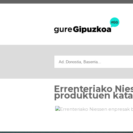
Errenteriako Nie
produktuen kata