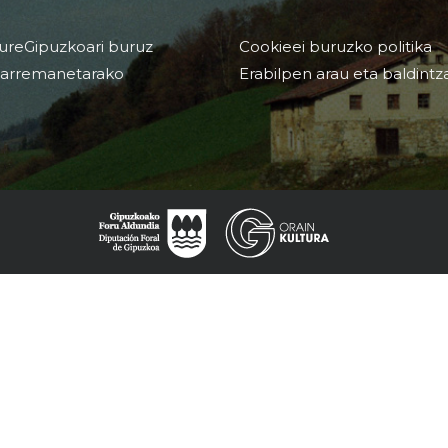
ureGipuzkoari buruz
Cookieei buruzko politika
arremanetarako
Erabilpen arau eta baldintz