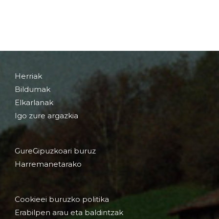
Herriak
Bildumak
Elkarlanak
Igo zure argazkia
GureGipuzkoari buruz
Harremanetarako
Cookieei buruzko politika
Erabilpen arau eta baldintzak