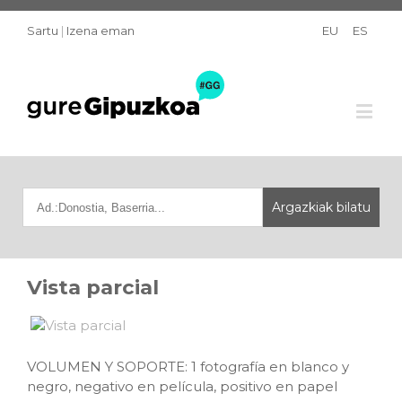
Sartu
|
Izena eman
EU
ES
Vista parcial
VOLUMEN Y SOPORTE: 1 fotografía en blanco y
negro, negativo en película, positivo en papel