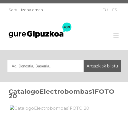
Sartu
|
Izena eman
EU
ES
CatalogoElectrobombas1FOTO
20