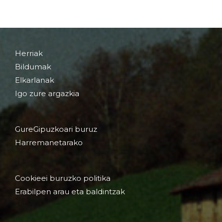
Herriak
Bildumak
Elkarlanak
Igo zure argazkia
GureGipuzkoari buruz
Harremanetarako
Cookieei buruzko politika
Erabilpen arau eta baldintzak