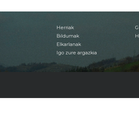
Herriak
G
Bildumak
H
Elkarlanak
Igo zure argazkia