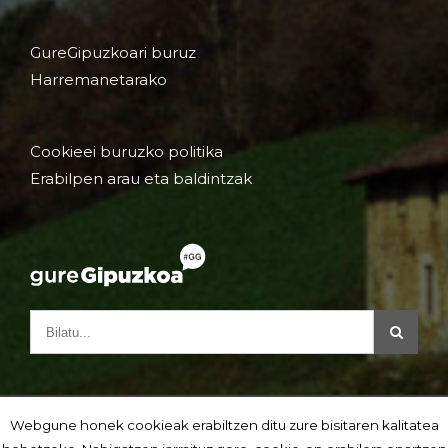
GureGipuzkoari buruz
Harremanetarako
Cookieei buruzko politika
Erabilpen arau eta baldintzak
Webgune honek cookieak erabiltzen ditu zure bisitaren kalitatea