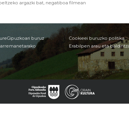
ltzeko argazki bat, negatiboa filmean
ureGipuzkoari buruz
Cookieei buruzko politika
arremanetarako
Erabilpen arau eta baldintz