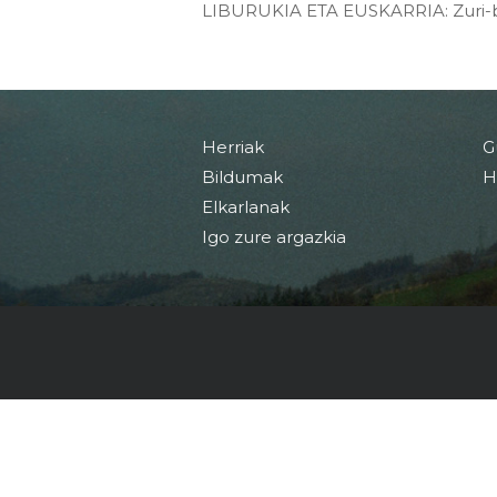
LIBURUKIA ETA EUSKARRIA: Zuri-be
Herriak
G
Bildumak
H
Elkarlanak
Igo zure argazkia