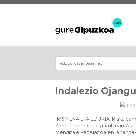
Indalezio Ojang
IRISMENA ETA EDUKIA: Plaka damask
Zenbait mendizale gurutzean. ART
Mendizale Federazioaren lehendaka