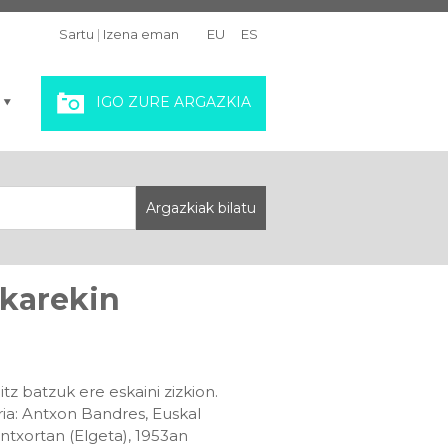
Sartu
|
Izena eman
EU
ES
IGO ZURE ARGAZKIA
akarekin
 batzuk ere eskaini zizkion.
a: Antxon Bandres, Euskal
txortan (Elgeta), 1953an