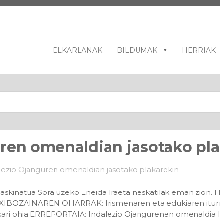
ELKARLANAK
BILDUMAK
HERRIAK
uren omenaldian jasotako pl
inatua Soraluzeko Eneida Iraeta neskatilak eman zion. Hitz
XIBOZAINAREN OHARRAK: Irismenaren eta edukiaren iturri
ri ohia ERREPORTAIA: Indalezio Ojangurenen omenaldia In