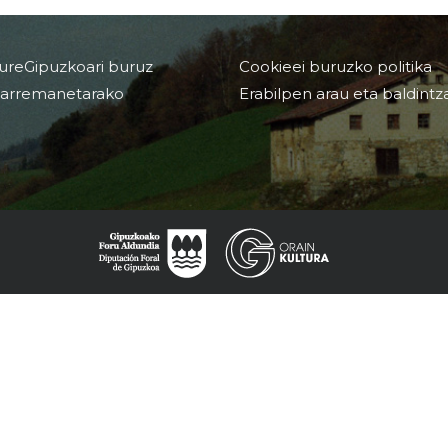
ureGipuzkoari buruz
Cookieei buruzko politika
arremanetarako
Erabilpen arau eta baldintz