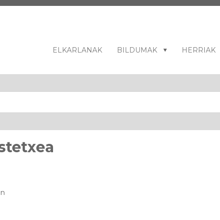
ELKARLANAK
BILDUMAK
HERRIAK
stetxea
in