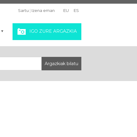
Sartu
|
Izena eman
EU
ES
IGO ZURE ARGAZKIA