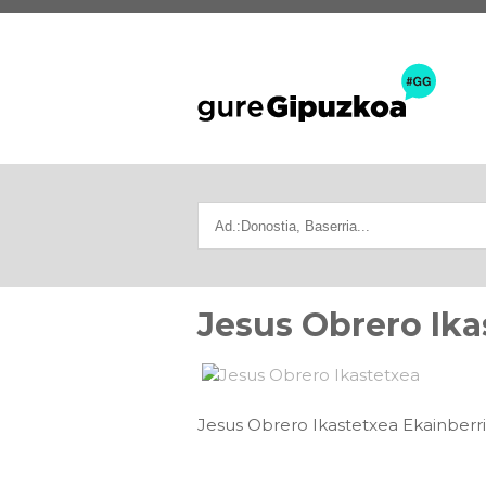
Jesus Obrero Ika
Jesus Obrero Ikastetxea Ekainberr