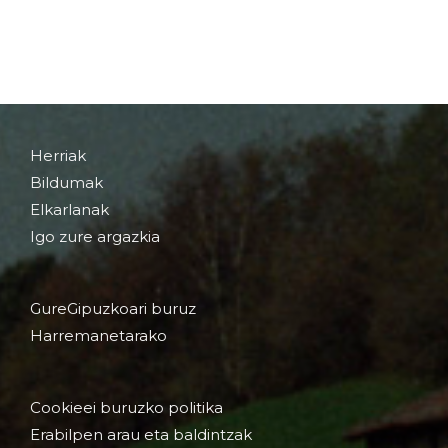
Herriak
Bildumak
Elkarlanak
Igo zure argazkia
GureGipuzkoari buruz
Harremanetarako
Cookieei buruzko politika
Erabilpen arau eta baldintzak