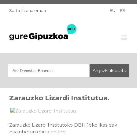
Sartu
|
Izena eman
EU
ES
Zarauzko Lizardi Institutua.
Zarauzko Lizardi Institutoko DBH 1eko ikasleak
Ekainberrin ehiza egiten.