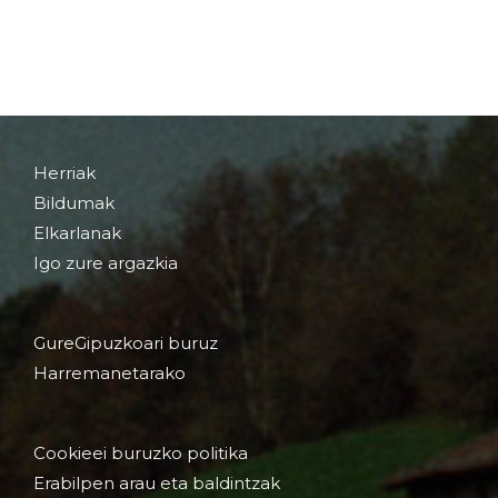
Herriak
Bildumak
Elkarlanak
Igo zure argazkia
GureGipuzkoari buruz
Harremanetarako
Cookieei buruzko politika
Erabilpen arau eta baldintzak