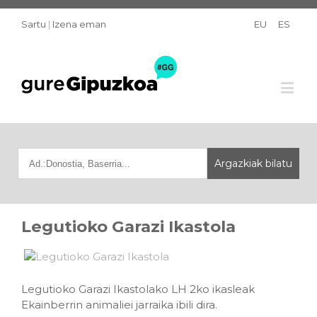
Sartu
|
Izena eman
EU
ES
Legutioko Garazi Ikastola
Legutioko Garazi Ikastolako LH 2ko ikasleak
Ekainberrin animaliei jarraika ibili dira.