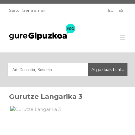
Sartu
|
Izena eman
EU
ES
Gurutze Langarika 3