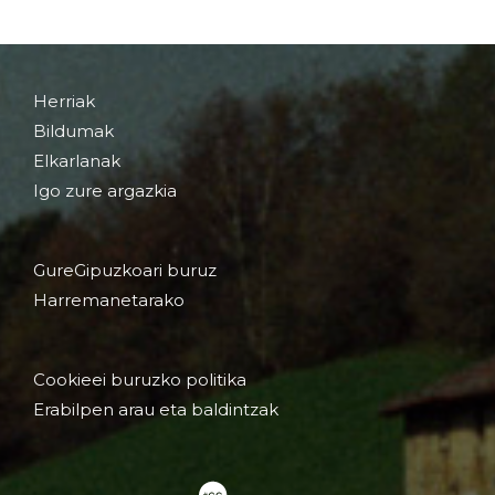
Herriak
Bildumak
Elkarlanak
Igo zure argazkia
GureGipuzkoari buruz
Harremanetarako
Cookieei buruzko politika
Erabilpen arau eta baldintzak