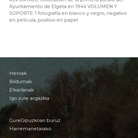
Ayuntamiento de Elgeta en 1944 VOLUMEN Y
SOPORTE: 1 fotografía en blanco y negro, negativo
en película, positivo en papel
Herriak
Bildumak
Elkarlanak
Igo zure argazkia
GureGipuzkoari buruz
Harremanetarako