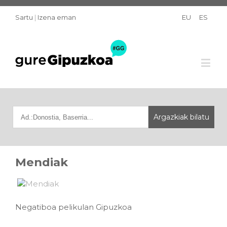
Sartu
|
Izena eman
EU
ES
Mendiak
Negatiboa pelikulan Gipuzkoa