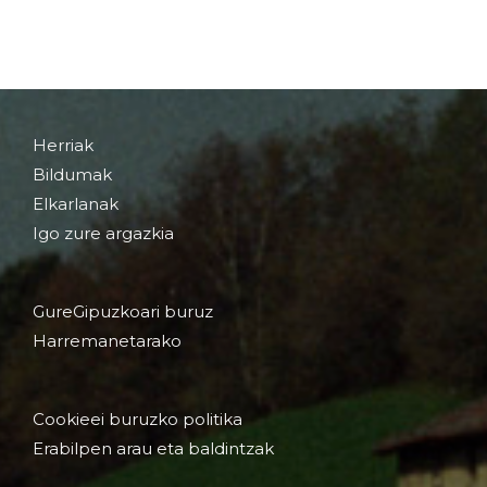
Herriak
Bildumak
Elkarlanak
Igo zure argazkia
GureGipuzkoari buruz
Harremanetarako
Cookieei buruzko politika
Erabilpen arau eta baldintzak