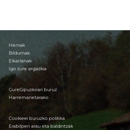
Herriak
Bildumak
Elkarlanak
Igo zure argazkia
GureGipuzkoari buruz
Harremanetarako
Cookieei buruzko politika
Erabilpen arau eta baldintzak