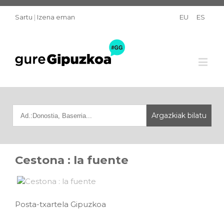
Sartu
|
Izena eman
EU
ES
Cestona : la fuente
Posta-txartela Gipuzkoa