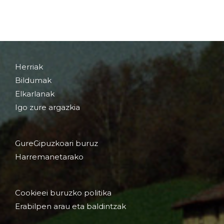
Herriak
Bildumak
Elkarlanak
Igo zure argazkia
GureGipuzkoari buruz
Harremanetarako
Cookieei buruzko politika
Erabilpen arau eta baldintzak