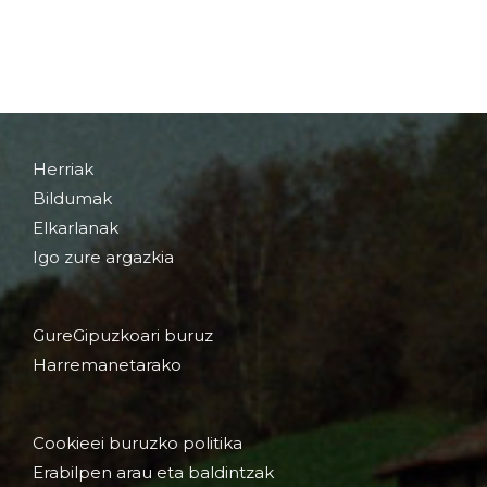
Herriak
Bildumak
Elkarlanak
Igo zure argazkia
GureGipuzkoari buruz
Harremanetarako
Cookieei buruzko politika
Erabilpen arau eta baldintzak