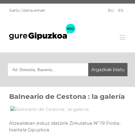
Sartu
|
Izena eman
EU
ES
Balneario de Cestona : la galería
Atzealdean eskuz idatzirik Zirkulatua Nº 19 Posta-
txartela Gipuzkoa