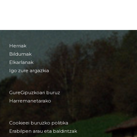
Herriak
Bildumak
Elkarlanak
Igo zure argazkia
GureGipuzkoari buruz
Harremanetarako
Cookieei buruzko politika
Erabilpen arau eta baldintzak