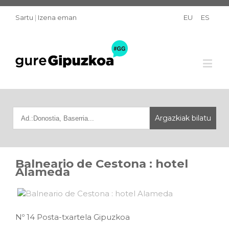
Sartu
|
Izena eman
EU
ES
Balneario de Cestona : hotel
Alameda
Nº 14 Posta-txartela Gipuzkoa