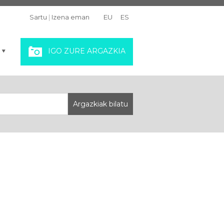
Sartu
|
Izena eman
EU
ES
IGO ZURE ARGAZKIA