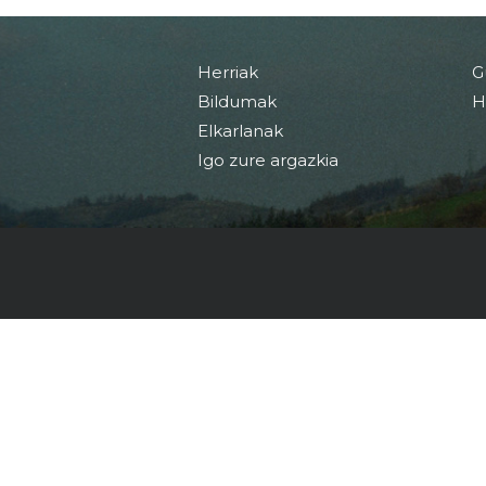
Herriak
G
Bildumak
H
Elkarlanak
Igo zure argazkia