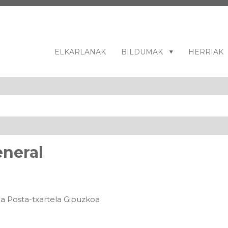
ELKARLANAK
BILDUMAK
HERRIAK
eneral
ua Posta-txartela Gipuzkoa