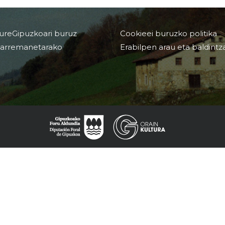
ureGipuzkoari buruz
Cookieei buruzko politika
arremanetarako
Erabilpen arau eta baldintz