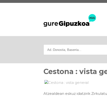
Cestona : vista g
Atzealdean eskuz idatzirik Zirkulat