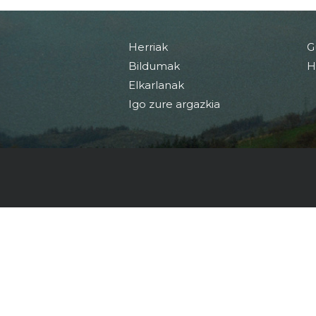
Herriak
G
Bildumak
H
Elkarlanak
Igo zure argazkia