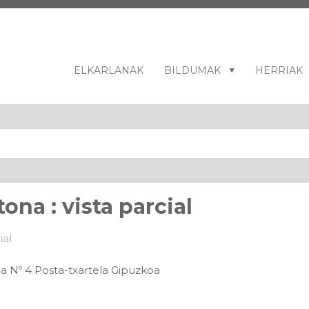
ELKARLANAK
BILDUMAK
HERRIAK
ona : vista parcial
ua Nº 4 Posta-txartela Gipuzkoa