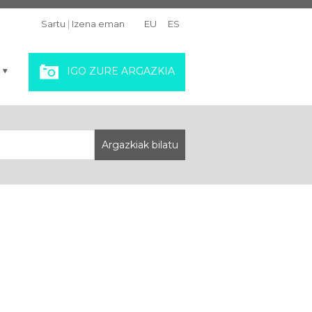
Sartu
|
Izena eman
EU
ES
IGO ZURE ARGAZKIA