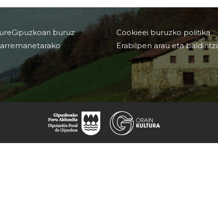
ureGipuzkoari buruz
Cookieei buruzko politika
arremanetarako
Erabilpen arau eta baldintz