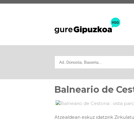
Balneario de Cest
Atzealdean eskuz idatzirik Zirkulat