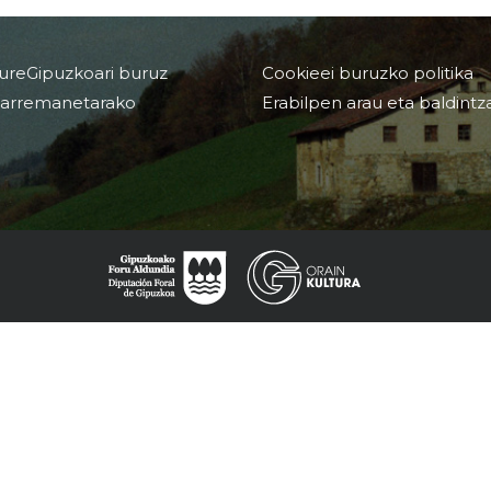
ureGipuzkoari buruz
Cookieei buruzko politika
arremanetarako
Erabilpen arau eta baldintz