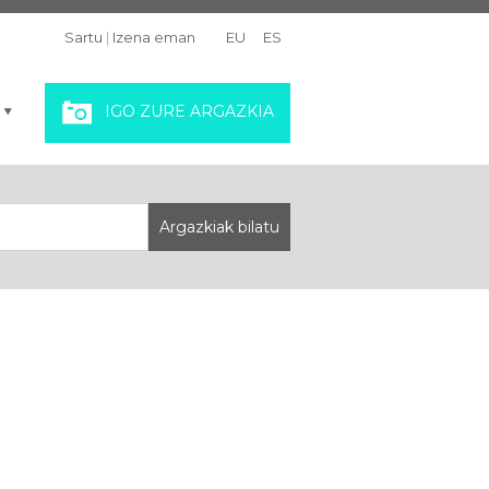
Sartu
|
Izena eman
EU
ES
IGO ZURE ARGAZKIA