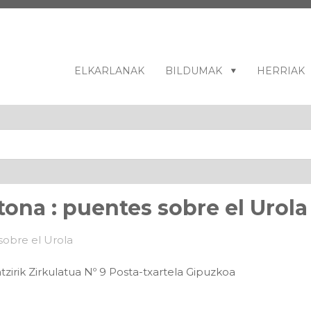
ELKARLANAK
BILDUMAK
HERRIAK
tona : puentes sobre el Urola
zirik Zirkulatua Nº 9 Posta-txartela Gipuzkoa