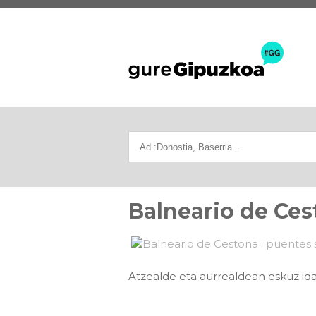
Balneario de Ces
Atzealde eta aurrealdean eskuz idat