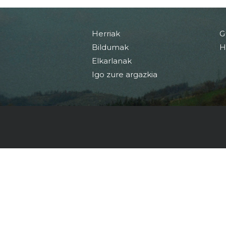
Herriak
G
Bildumak
H
Elkarlanak
Igo zure argazkia