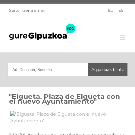
Sartu
|
Izena eman
EU
ES
"Elgueta. Plaza de Elgueta con
el nuevo Ayuntamiento"
NOTAS: En el positivo, en el reverso, manuscrito, de