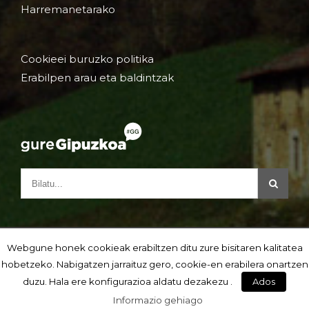
Harremanetarako
Cookieei buruzko politika
Erabilpen arau eta baldintzak
Webgune honek cookieak erabiltzen ditu zure bisitaren kalitatea
hobetzeko. Nabigatzen jarraituz gero, cookie-en erabilera onartzen
duzu. Hala ere konfigurazioa aldatu dezakezu .
Ados
Informazio gehiago