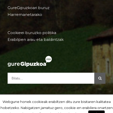
GureGipuzkoari buruz
Harremanetarako
Cookieei buruzko politika
Erabilpen arau eta baldintzak
Webgune honek cookieak erabiltzen ditu zure bisitaren kalitatea
hobetzeko. Nabigatzen jarraituz gero, cookie-en erabilera onartzen