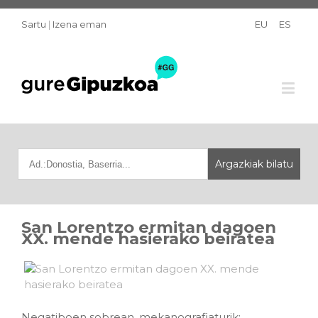
Sartu
|
Izena eman
EU
ES
San Lorentzo ermitan dagoen
XX. mende hasierako beiratea
Negatiboen sobrean, mekanografiaturik: