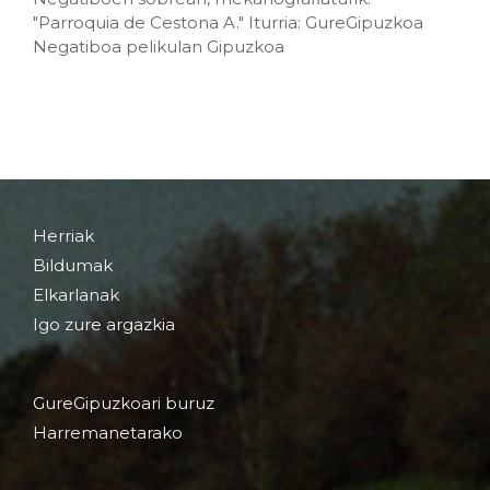
"Parroquia de Cestona A." Iturria: GureGipuzkoa
Negatiboa pelikulan Gipuzkoa
Herriak
Bildumak
Elkarlanak
Igo zure argazkia
GureGipuzkoari buruz
Harremanetarako