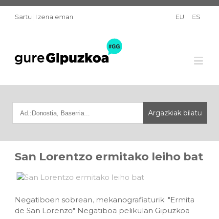
Sartu
|
Izena eman
EU
ES
San Lorentzo ermitako leiho bat
Negatiboen sobrean, mekanografiaturik: "Ermita
de San Lorenzo" Negatiboa pelikulan Gipuzkoa