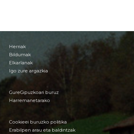
Herriak
Bildumak
Elkarlanak
Igo zure argazkia
GureGipuzkoari buruz
Harremanetarako
Cookieei buruzko politika
Erabilpen arau eta baldintzak