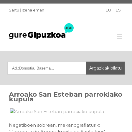
Sartu
|
Izena eman
EU
ES
Arroako San Esteban parrokiako
kupula
Negatiboen sobrean, mekanografiaturik:
"Parroquia de Arrona. Ermita de Santa Ines"