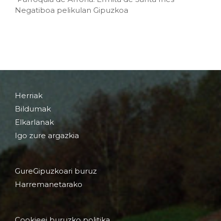
Negatiboa pelikulan Gipuzkoa
Herriak
Bildumak
Elkarlanak
Igo zure argazkia
GureGipuzkoari buruz
Harremanetarako
Cookieei buruzko politika