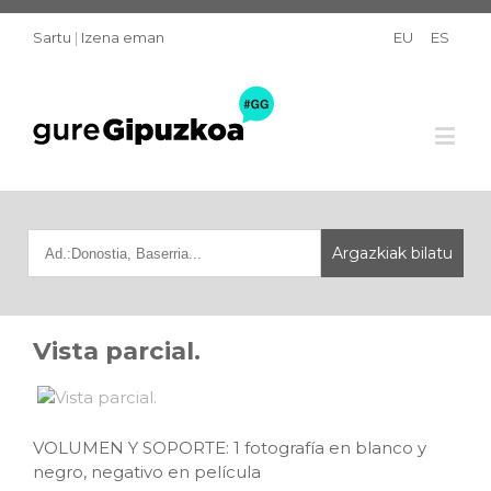
Sartu
|
Izena eman
EU
ES
Vista parcial.
VOLUMEN Y SOPORTE: 1 fotografía en blanco y
negro, negativo en película