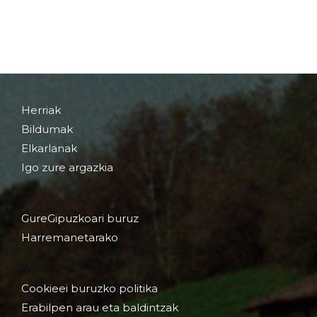
Herriak
Bildumak
Elkarlanak
Igo zure argazkia
GureGipuzkoari buruz
Harremanetarako
Cookieei buruzko politika
Erabilpen arau eta baldintzak