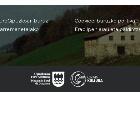
ureGipuzkoari buruz
Cookieei buruzko politika
arremanetarako
Erabilpen arau eta baldintz