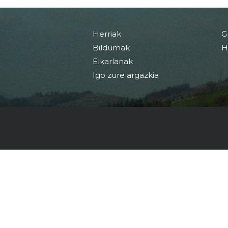
Herriak
G
Bildumak
H
Elkarlanak
Igo zure argazkia