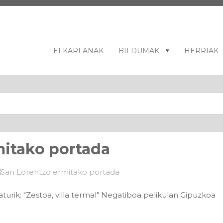
ELKARLANAK
BILDUMAK
HERRIAK
mitako portada
rik: "Zestoa, villa termal" Negatiboa pelikulan Gipuzkoa