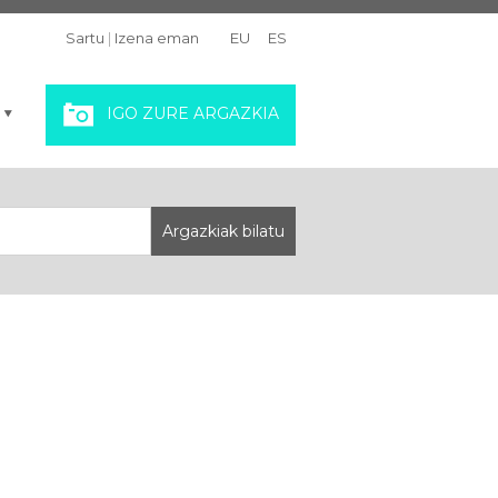
Sartu
|
Izena eman
EU
ES
IGO ZURE ARGAZKIA