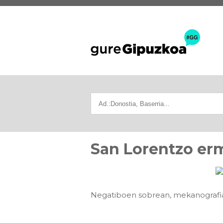
San Lorentzo er
Negatiboen sobrean, mekanografiatu