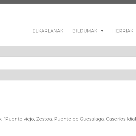
ELKARLANAK
BILDUMAK
HERRIAK
 "Puente viejo, Zestoa. Puente de Guesalaga. Caseríos Idiaka