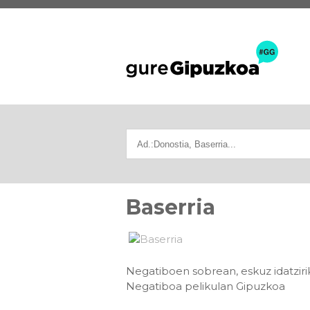
Baserria
Negatiboen sobrean, eskuz idatzirik:
Negatiboa pelikulan Gipuzkoa