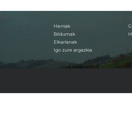
Herriak
G
Bildumak
H
Elkarlanak
Igo zure argazkia