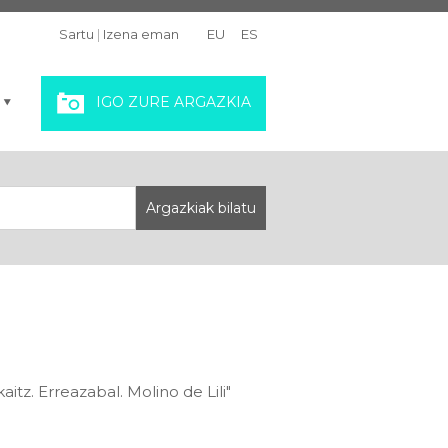
Sartu
|
Izena eman
EU
ES
IGO ZURE ARGAZKIA
itz. Erreazabal. Molino de Lili"