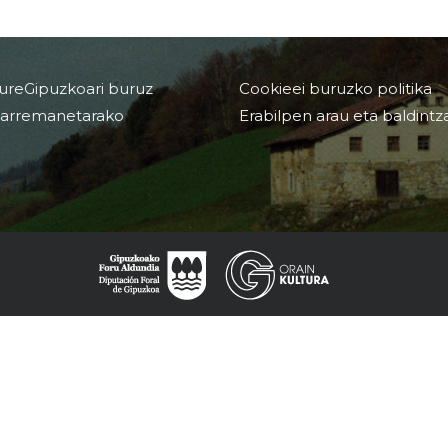
ureGipuzkoari buruz
Cookieei buruzko politika
arremanetarako
Erabilpen arau eta baldintz