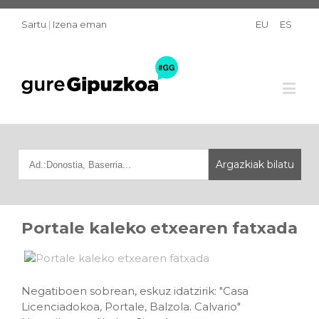
Sartu
|
Izena eman
EU
ES
Portale kaleko etxearen fatxada
Negatiboen sobrean, eskuz idatzirik: "Casa
Licenciadokoa, Portale, Balzola. Calvario"