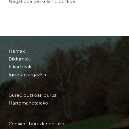
Negatiboa pelikulan Gipuzkoa
Herriak
Bildumak
Elkarlanak
Igo zure argazkia
GureGipuzkoari buruz
Harremanetarako
Cookieei buruzko politika