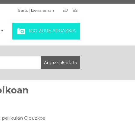
Sartu
|
Izena eman
EU
ES
IGO ZURE ARGAZKIA
oikoan
a pelikulan Gipuzkoa