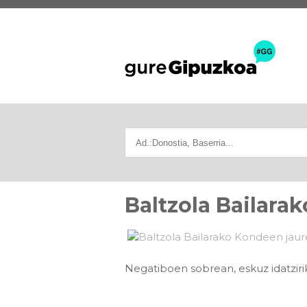
Baltzola Bailara
Negatiboen sobrean, eskuz idatzirik