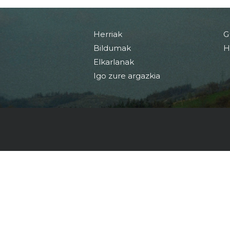
Herriak
G
Bildumak
H
Elkarlanak
Igo zure argazkia