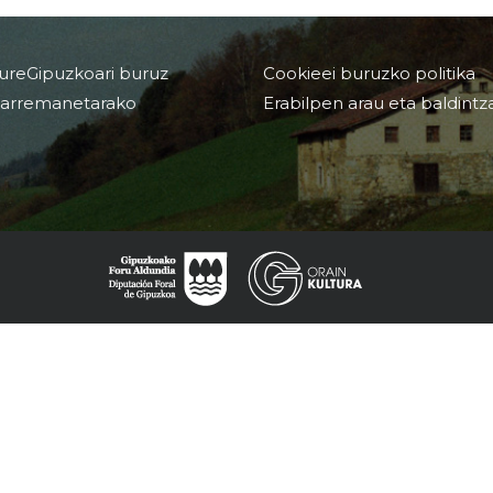
ureGipuzkoari buruz
Cookieei buruzko politika
arremanetarako
Erabilpen arau eta baldintz