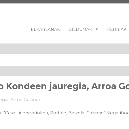
ELKARLANAK
BILDUMAK
HERRIAK
ko Kondeen jauregia, Arroa G
: "Casa Licenciadokoa, Portale, Balzola. Calvario" Negatibo